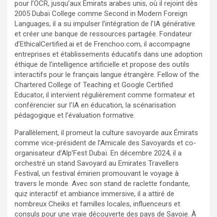
pour l’OCR, jusqu’aux Émirats arabes unis, où il rejoint dès
2005 Dubaï College comme Second in Modern Foreign
Languages, il a su impulser l’intégration de l’IA générative
et créer une banque de ressources partagée. Fondateur
d’EthicalCertified.ai et de Frenchoo.com, il accompagne
entreprises et établissements éducatifs dans une adoption
éthique de l’intelligence artificielle et propose des outils
interactifs pour le français langue étrangère. Fellow of the
Chartered College of Teaching et Google Certified
Educator, il intervient régulièrement comme formateur et
conférencier sur l’IA en éducation, la scénarisation
pédagogique et l’évaluation formative.
Parallèlement, il promeut la culture savoyarde aux Émirats
comme vice-président de l’Amicale des Savoyards et co-
organisateur d’Alp’Fest Dubaï. En décembre 2024, il a
orchestré un stand Savoyard au Emirates Travellers
Festival, un festival émirien promouvant le voyage à
travers le monde. Avec son stand de raclette fondante,
quiz interactif et ambiance immersive, il a attiré de
nombreux Cheiks et familles locales, influenceurs et
consuls pour une vraie découverte des pays de Savoie. À