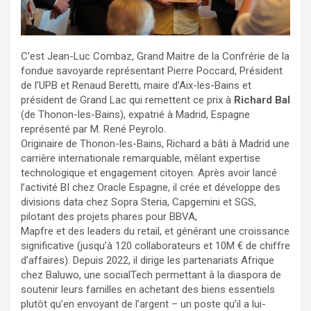
C’est Jean-Luc Combaz, Grand Maitre de la Confrérie de la
fondue savoyarde représentant Pierre Poccard, Président
de l’UPB et Renaud Beretti, maire d’Aix-les-Bains et
président de Grand Lac qui remettent ce prix à
Richard Bal
(de Thonon-les-Bains), expatrié à Madrid, Espagne
représenté par M. René Peyrolo.
Originaire de Thonon-les-Bains, Richard a bâti à Madrid une
carrière internationale remarquable, mêlant expertise
technologique et engagement citoyen. Après avoir lancé
l’activité BI chez Oracle Espagne, il crée et développe des
divisions data chez Sopra Steria, Capgemini et SGS,
pilotant des projets phares pour BBVA,
Mapfre et des leaders du retail, et générant une croissance
significative (jusqu’à 120 collaborateurs et 10M € de chiffre
d’affaires). Depuis 2022, il dirige les partenariats Afrique
chez Baluwo, une socialTech permettant à la diaspora de
soutenir leurs familles en achetant des biens essentiels
plutôt qu’en envoyant de l’argent – un poste qu’il a lui-