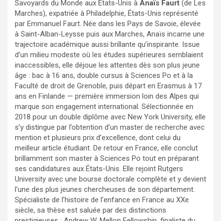
Savoyards du Monde aux Etats-Unis à
Anaïs Faurt
(de Les
Marches), expatriée à Philadelphie, États-Unis représenté
par Emmanuel Faurt. Née dans les Pays de Savoie, élevée
à Saint-Alban-Leysse puis aux Marches, Anaïs incarne une
trajectoire académique aussi brillante qu’inspirante. Issue
d’un milieu modeste où les études supérieures semblaient
inaccessibles, elle déjoue les attentes dès son plus jeune
âge : bac à 16 ans, double cursus à Sciences Po et à la
Faculté de droit de Grenoble, puis départ en Erasmus à 17
ans en Finlande — première immersion loin des Alpes qui
marque son engagement international. Sélectionnée en
2018 pour un double diplôme avec New York University, elle
s’y distingue par l’obtention d’un master de recherche avec
mention et plusieurs prix d’excellence, dont celui du
meilleur article étudiant. De retour en France, elle conclut
brillamment son master à Sciences Po tout en préparant
ses candidatures aux États-Unis. Elle rejoint Rutgers
University avec une bourse doctorale complète et y devient
l’une des plus jeunes chercheuses de son département.
Spécialiste de l’histoire de l’enfance en France au XXe
siècle, sa thèse est saluée par des distinctions
prestigieuses : Andrew W. Mellon Fellowship, finaliste du