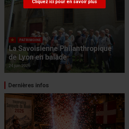
Cliquez ici pour en savoir plus
PATRIMOINE
La Savoisienne Philanthropique
de Lyon en balade
24 juin 2026
Dernières infos