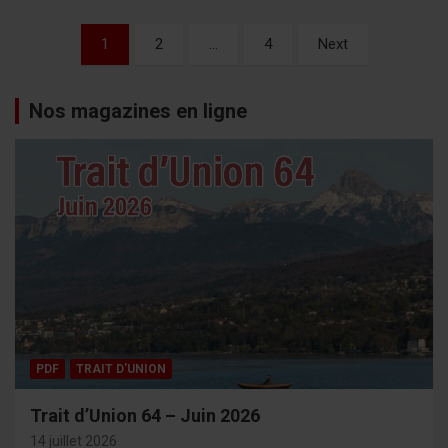
Pagination
1
2
…
4
Next
des
publications
Nos magazines en ligne
PDF
TRAIT D'UNION
Trait d’Union 64 – Juin 2026
14 juillet 2026