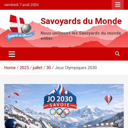
Skip
vendredi 7 août 2026
to
content
Savoyards du Monde
Nous unissons les Savoyards du monde
entier.
Home
2025
juillet
30
Jeux Olympiques 2030