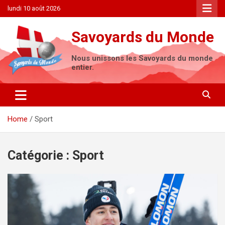
Skip
lundi 10 août 2026
to
content
Savoyards du Monde
Nous unissons les Savoyards du monde
entier.
Home
Sport
Catégorie :
Sport