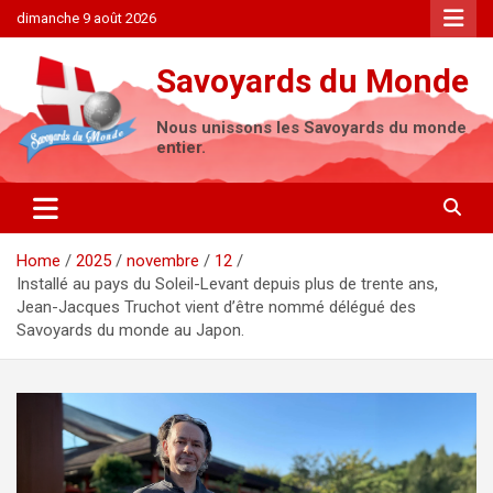
Skip
dimanche 9 août 2026
to
content
Savoyards du Monde
Nous unissons les Savoyards du monde
entier.
Home
2025
novembre
12
Installé au pays du Soleil-Levant depuis plus de trente ans,
Jean-Jacques Truchot vient d’être nommé délégué des
Savoyards du monde au Japon.