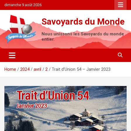
Skip
dimanche 9 août 2026
to
content
Savoyards du Monde
Nous unissons les Savoyards du monde
entier.
Home
2024
avril
2
Trait d’Union 54 – Janvier 2023