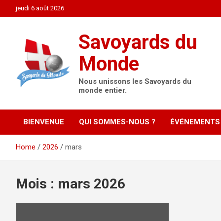
Skip
jeudi 6 août 2026
to
content
Savoyards du
Monde
Nous unissons les Savoyards du
monde entier.
BIENVENUE
QUI SOMMES-NOUS ?
ÉVÉNEMENTS
Home
2026
mars
Mois :
mars 2026