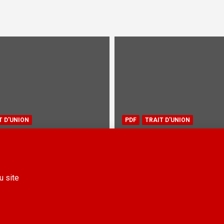
T D'UNION
PDF
TRAIT D'UNION
Union 63 – Janvier 2026
Trait d’Union 62 – Sep
2025
26
23 septembre 2025
Copyright © 2026
Savoyards du Monde