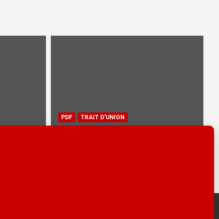
PDF
TRAIT D'UNION
tembre
Trait d’Union 61 – Mai 2025
26 mai 2025